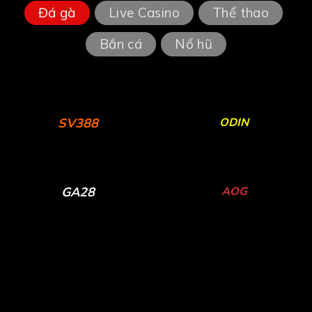
Đá gà
Live Casino
Thể thao
Bắn cá
Nổ hũ
SV388
ODIN
GA28
AOG